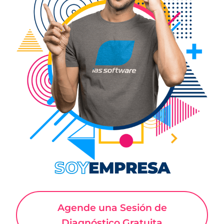
Aseguramiento de Calidad (QA)
Términos de Uso
EMPRESA
SOY
Agende una Sesión de
Diagnóstico Gratuita