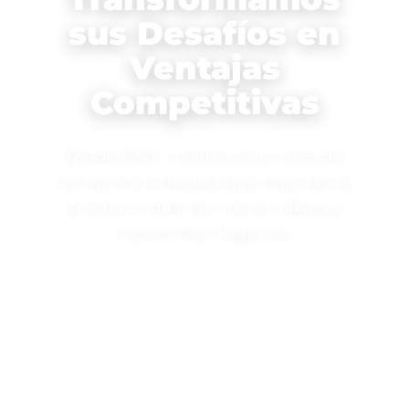
sus Desafíos en
Ventajas
Competitivas
Desde 2003, creamos soluciones de
software a la medida que impulsan la
productividad, facilitan el trabajo y
transforman negocios.