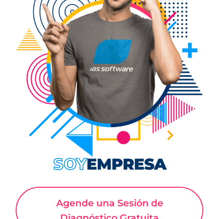
Aseguramiento de Calidad (QA)
Términos de Uso
EMPRESA
SOY
Agende una Sesión de
Diagnóstico Gratuita