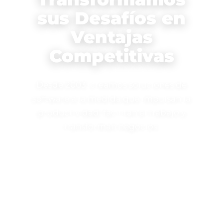
sus Desafíos en
Ventajas
Competitivas
Desde 2003, creamos soluciones de
software a la medida que impulsan la
productividad, facilitan el trabajo y
transforman negocios.